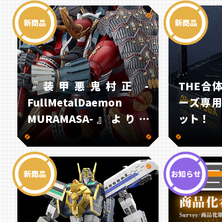
にラインナップ！
新商品
新商品
『装甲悪鬼村正 -
THE合
FullMetalDaemon
ーズ専
MURAMASA-』より、
ット！
「三世勢州千子右衛門尉
村正」がMODEROIDで初
プラスチックモデル化！
新商品
お知らせ