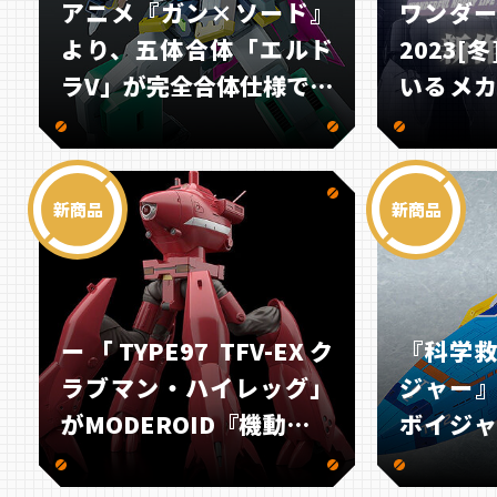
アニメ『ガン×ソード』
ワンダ
より、五体合体「エルド
2023[
ラV」が完全合体仕様で初
いるメ
プラキット化！
ムをまと
新商品
新商品
ー「TYPE97 TFV-EXク
『科学
ラブマン・ハイレッグ」
ジャー
がMODEROID『機動警察
ボイジ
パトレイバー』シリーズ
トで初の