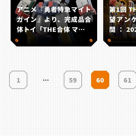
アニメ『勇者特急マイト
第1回 T
ガイン』より、完成品合
望アン
体トイ「THE合体 マイト
間：20
ガイン」が登場！
（月）～
まで！
投
1
…
59
60
61
稿
の
ペ
ー
ジ
送