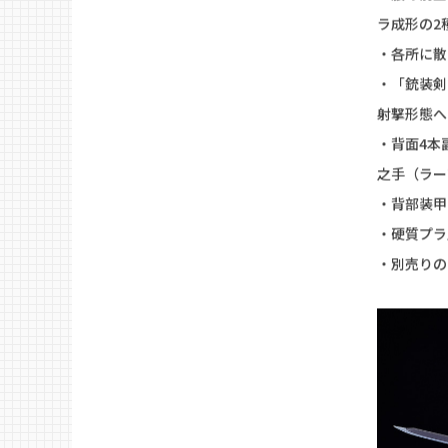
『ナイツ＆
MODERO
・DX-S
分割で再現
・頭部角飾
・腰の前垂
ラ成形の2
・各所に散
・「銃装剣
射撃形態へ
・背面4本
之手（ラー
・背部装甲
・硬質プラ