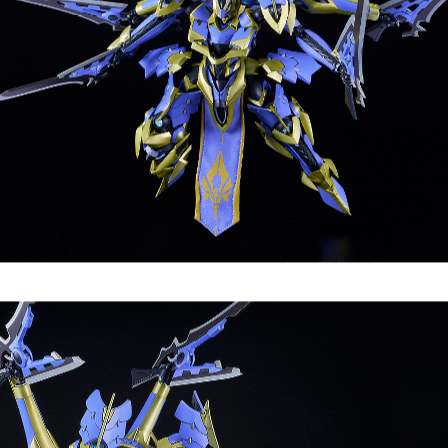
「DX-SCALE カササギ」との連結により、「マガツイカルガ」形態を