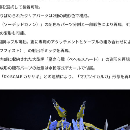
マジック』原作小説より遂に立体化。
ID DX-SCALE版イカルガが原作版デザインで登場！
CALE版イカルガのハイクオリティな造形はそのままに、原作デザインの配
。
りは小説版のデザインで新規造形。
れ部分には布素材を採用。装着部も新規造形となっており、布素材のも
種を選択して装着可能。
りばめられたクリアパーツは2種の成形色で構成。
（ソーデッドカノン）」の配色もパーツ分割と一部彩色により再現。4
の変形も可能。
副腕はフル可動。更に専用のアタッチメントとケーブルの組み合わせに
フフィスト）」の射出ギミックを再現。
内部に収納された大型炉「皇之心臓（ベヘモスハート）」の造形を再現
成形の腰布パーツの紋章は水転写式デカールで付属。