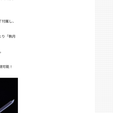
色をパーツ
のと硬質プ
丁付属し、
より「執月
。