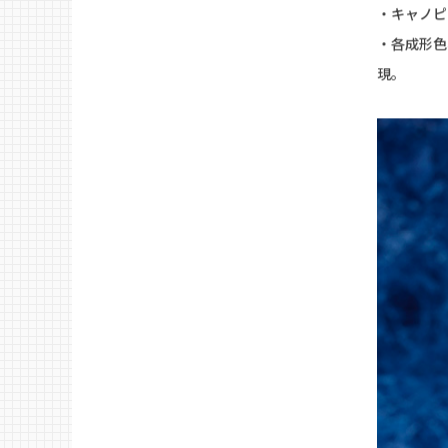
ホビージャ
ZEST」が
・全高約1
・ロケット
・差し替え
・ホバーパ
・キャノピ
・各成形色
現。