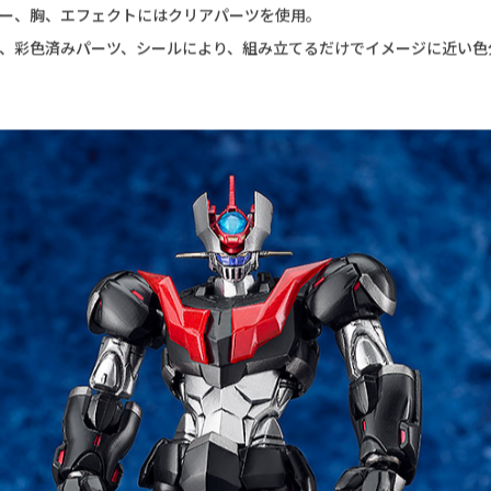
パンウェブにて連載中のコミック『破獄のマジンガー』より、主役機「
MODEROIDで最速プラモデル化！
45mm。各関節可動。
パンチエフェクトが付属。
によりアイアンカッターの展開を再現。
イルダーは差し替えなしでパイルダーオン可能。
ー、胸、エフェクトにはクリアパーツを使用。
、彩色済みパーツ、シールにより、組み立てるだけでイメージに近い色