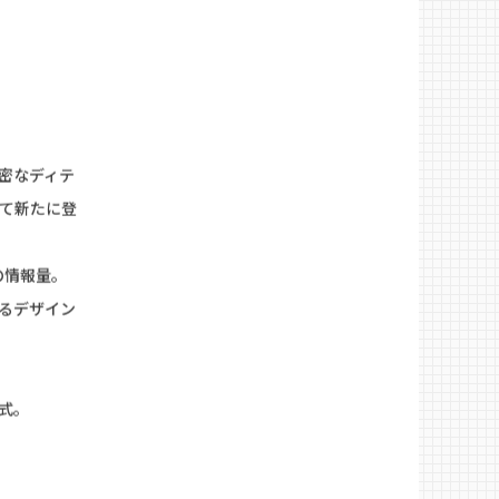
 グラン
密なディテ
して新たに登