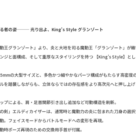
販決定！】MODEROID King’s Style
ト
3
者の姿——— 光り出よ、King’s Style グランゾート
動王グランゾート』より、炎と大地を司る魔動王「グランゾート」が緻
ンジと面構成、そして重厚なスタイリングを持つ 【King’s Style】と