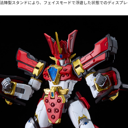
85mmの大型サイズと、多色かつ細やかなパーツ構成がもたらす高密度
ルを踏襲しながらも、立体ならではの存在感をより高次元へと押し上げ
ップによる、肩・足首関節引き出し追加など可動構造を刷新。
の剣」エルディカイザーは、通常時と魔動力の炎に包まれた刀身の選択
動。フェイスモードからバトルモードへの変形を再現。
動時ポーズ再現のための交換用手首が付属。
法陣型スタンドにより、フェイスモードで浮遊した状態でのディスプレ