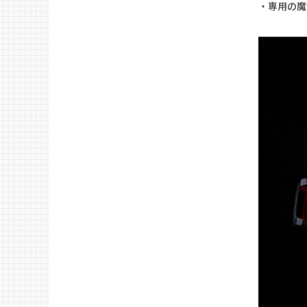
・全高約1
・オリジナ
アレンジ。
・サイズア
・「地の神
・各関節可
・魔動力発
・専用の魔