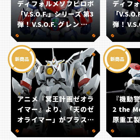
ディフォルメソフビロボ
ディフ
「V.S.O.F.」シリーズ 第3
「V.S.O
弾！V.S.O.F. グレンダイ
弾！V.S
ザー登場！
ジンガー
新商品
新商品
アニメ『冥王計画ゼオラ
『機動
イマー』より、「天のゼ
2 the
オライマー」がプラスチ
原重工
ックモデルで登場！
バー「A