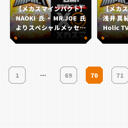
【メカスマインパクト】
【メカ
NAOKI 氏・MR.JOE 氏
浅井真紀
よりスペシャルメッセー
Holic 
ジ到着！！
ペシャ
着！！
投
1
…
69
70
71
稿
の
ペ
ー
ジ
送