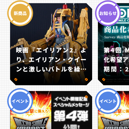
ト」が1
ラキット
新商品
お知らせ
映画『エイリアン2』よ
第4回 M
り、エイリアン・クイー
化希望ア
ンと激しいバトルを繰り
期間：2
広げた「パワーローダ
（月）～
ー」が1/12スケールのプ
で！
ラスチックモデルで登
イベント
イベント
場！