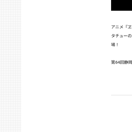
アニメ『ヱ
タチューの
場！
第64回静