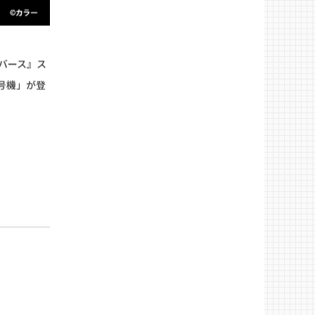
バース』ス
初号機」が登