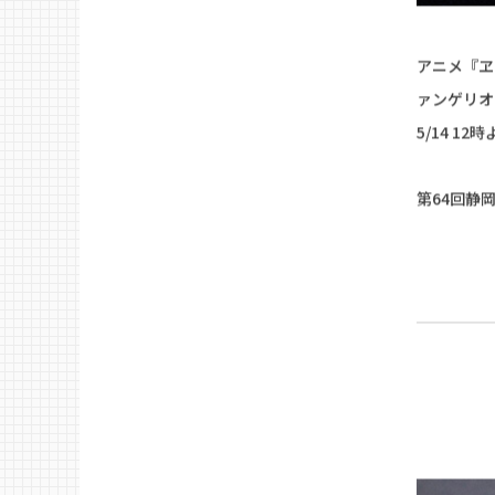
アニメ『ヱ
ァンゲリオン
5/14 1
第64回静