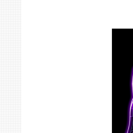
「第64
版』の新