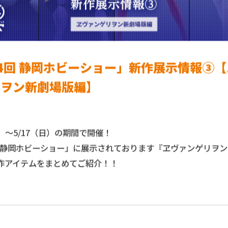
4回 静岡ホビーショー」新作展示情報③
リヲン新劇場版編】
3
水）〜5/17（日）の期間で開催！